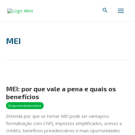
Ir
Main
Pesquisar
para
Men
o
conteúdo
MEI
MEI:
por
MEI: por que vale a pena e quais os
que
benefícios
vale
a
Empreendedorismo
pena
Entenda por que se tornar MEI pode ser vantajoso:
e
formalização com CNPJ, impostos simplificados, acesso a
quais
crédito, benefícios previdenciários e mais oportunidades
os