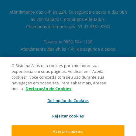
Atendimento das 07h às 22h, de segunda a sexta e das 08h
às 20h sábados, domingos e feriados.
Chamadas internacionais: 55 47 3381 8740
Ouvidoria 0800 644 1100
Atendimento das 8h às 17h, de segunda a sexta
O Sistema Ailos usa cookies para melhorar sua
experiência em suas páginas. Ao clicar em "Aceitar
cookies", você concorda com seu uso durante sua
navegação em nosso site. Para saber mais, acesse
nossa
Declaração de Cookies
Definição de Cookies
Rejeitar cookies
Cooperativa Central de Crédito Ailos - CNPJ 05.463.212/0001-29 Rua
General Osório, 1180, Velha, CEP 89041-002, Blumenau/SC. 2026 Sistema
Ailos. Todos os direitos reservados.
Aceitar cookies