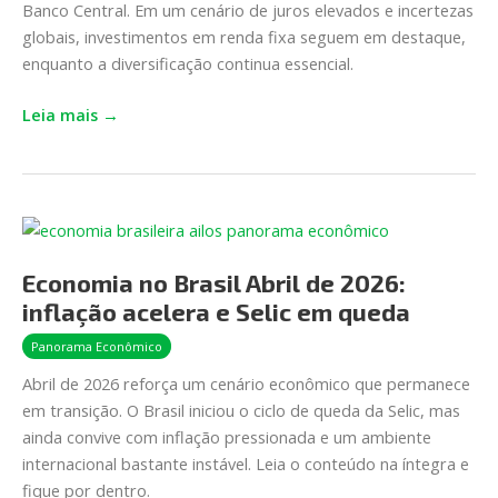
Banco Central. Em um cenário de juros elevados e incertezas
e
globais, investimentos em renda fixa seguem em destaque,
Selic
enquanto a diversificação continua essencial.
recua
Leia mais →
Economia
no
Economia no Brasil Abril de 2026:
Brasil
Abril
inflação acelera e Selic em queda
de
Panorama Econômico
2026:
Abril de 2026 reforça um cenário econômico que permanece
inflação
em transição. O Brasil iniciou o ciclo de queda da Selic, mas
acelera
ainda convive com inflação pressionada e um ambiente
e
internacional bastante instável. Leia o conteúdo na íntegra e
Selic
fique por dentro.
em queda