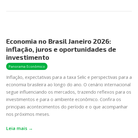
Economia
no
Economia no Brasil Janeiro 2026:
Brasil
inflação, juros e oportunidades de
Janeiro
2026:
investimento
inflação,
Panorama Econômico
juros
Inflação, expectativas para a taxa Selic e perspectivas para a
e
economia brasileira ao longo do ano. O cenário internacional
oportunidades
segue influenciando os mercados, trazendo reflexos para os
de
investimentos e para o ambiente econômico. Confira os
investimento
principais acontecimentos do período e o que acompanhar
nos próximos meses.
Leia mais →