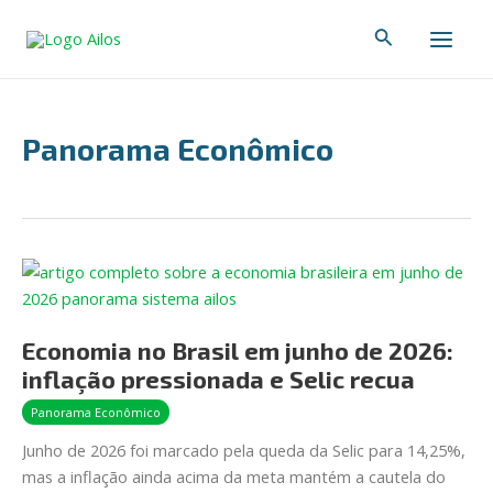
Ir
Main
Pesquisar
para
Men
o
conteúdo
Panorama Econômico
Economia
no
Brasil
Economia no Brasil em junho de 2026:
em
inflação pressionada e Selic recua
junho
de
Panorama Econômico
2026:
Junho de 2026 foi marcado pela queda da Selic para 14,25%,
inflação
mas a inflação ainda acima da meta mantém a cautela do
pressionada