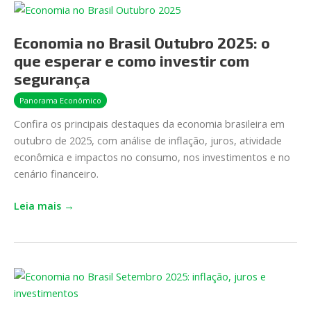
Economia
no
Economia no Brasil Outubro 2025: o
Brasil
Outubro
que esperar e como investir com
2025:
segurança
o
Panorama Econômico
que
Confira os principais destaques da economia brasileira em
esperar
outubro de 2025, com análise de inflação, juros, atividade
e
econômica e impactos no consumo, nos investimentos e no
como
cenário financeiro.
investir
com
Leia mais →
segurança
Economia
no
Brasil