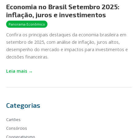
Economia no Brasil Setembro 2025:
Setembro
inflação, juros e investimentos
2025:
inflação,
Panorama Econômico
juros
Confira os principais destaques da economia brasileira em
e
setembro de 2025, com análise de inflação, juros altos,
investimentos
desempenho do mercado e impactos para investimentos e
decisões financeiras.
Leia mais →
Categorias
Cartões
Consórcios
Cooperativismo