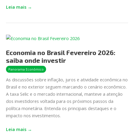
Leia mais →
Economia
no
Economia no Brasil Fevereiro 2026:
Brasil
Fevereiro
saiba onde investir
2026:
Panorama Econômico
saiba
As discussões sobre inflação, juros e atividade econômica no
onde
Brasil e no exterior seguem marcando o cenário econômico.
investir
A taxa Selic e o mercado internacional, manteve a atenção
dos investidores voltada para os próximos passos da
política monetária. Entenda os principais destaques e o
impacto nos investimentos.
Leia mais →