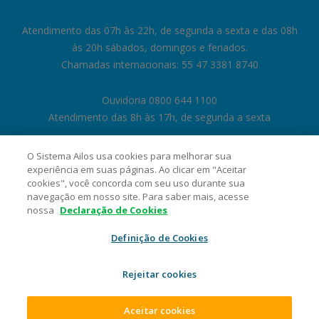
Atendimento das 07h às 22h, de segunda a sexta e das 08h
às 20h sábados, domingos e feriados.
Chamadas internacionais: 55 47 3381 8740
Ouvidoria 0800 644 1100
Atendimento das 8h às 17h, de segunda a sexta
O Sistema Ailos usa cookies para melhorar sua
experiência em suas páginas. Ao clicar em "Aceitar
cookies", você concorda com seu uso durante sua
navegação em nosso site. Para saber mais, acesse
nossa
Declaração de Cookies
Definição de Cookies
Rejeitar cookies
Cooperativa Central de Crédito Ailos - CNPJ 05.463.212/0001-29 Rua
General Osório, 1180, Velha, CEP 89041-002, Blumenau/SC. 2026 Sistema
Ailos. Todos os direitos reservados.
Aceitar cookies