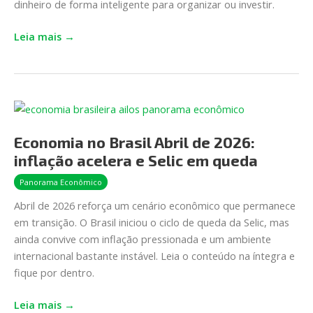
dinheiro de forma inteligente para organizar ou investir.
dicas
para
Leia mais →
utilizar
Economia
no
Economia no Brasil Abril de 2026:
Brasil
Abril
inflação acelera e Selic em queda
de
Panorama Econômico
2026:
Abril de 2026 reforça um cenário econômico que permanece
inflação
em transição. O Brasil iniciou o ciclo de queda da Selic, mas
acelera
ainda convive com inflação pressionada e um ambiente
e
internacional bastante instável. Leia o conteúdo na íntegra e
Selic
fique por dentro.
em queda
Leia mais →