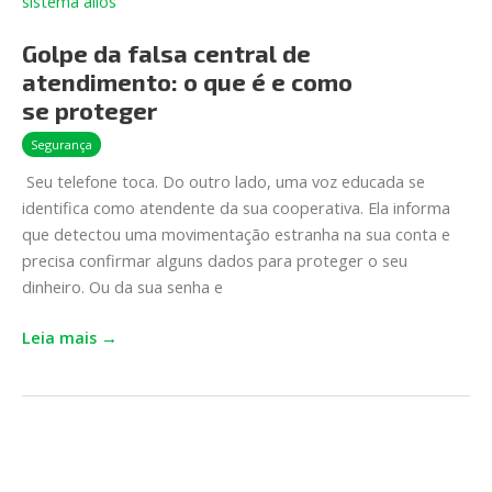
da
falsa
Golpe da falsa central de
central
atendimento: o que é e como
de
atendimento: o
se proteger
que
Segurança
é
Seu telefone toca. Do outro lado, uma voz educada se
e
identifica como atendente da sua cooperativa. Ela informa
como
que detectou uma movimentação estranha na sua conta e
se proteger
precisa confirmar alguns dados para proteger o seu
dinheiro. Ou da sua senha e
Leia mais →
Férias
de