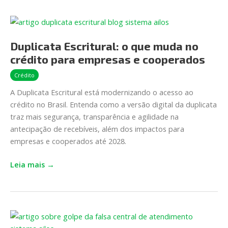
Duplicata
Escritural:
Duplicata Escritural: o que muda no
o
que
crédito para empresas e cooperados
muda
Crédito
no
A Duplicata Escritural está modernizando o acesso ao
crédito
crédito no Brasil. Entenda como a versão digital da duplicata
para
traz mais segurança, transparência e agilidade na
empresas
antecipação de recebíveis, além dos impactos para
e
empresas e cooperados até 2028.
cooperados
Leia mais →
Golpe