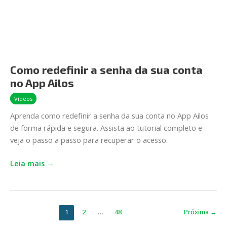
Como
redefinir
Como redefinir a senha da sua conta
a
no App Ailos
senha
da
Vídeos
sua
Aprenda como redefinir a senha da sua conta no App Ailos
conta
de forma rápida e segura. Assista ao tutorial completo e
no
veja o passo a passo para recuperar o acesso.
App
Ailos
Leia mais →
1
2
…
48
Próxima
→