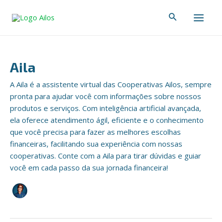
Ir
Paginação
Main
Pesquisar
para
de
Men
o
post
conteúdo
Aila
A Aila é a assistente virtual das Cooperativas Ailos, sempre
pronta para ajudar você com informações sobre nossos
produtos e serviços. Com inteligência artificial avançada,
ela oferece atendimento ágil, eficiente e o conhecimento
que você precisa para fazer as melhores escolhas
financeiras, facilitando sua experiência com nossas
cooperativas. Conte com a Aila para tirar dúvidas e guiar
você em cada passo da sua jornada financeira!