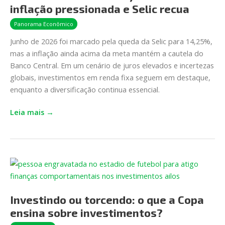
inflação pressionada e Selic recua
junho
de
Panorama Econômico
2026:
Junho de 2026 foi marcado pela queda da Selic para 14,25%,
inflação
mas a inflação ainda acima da meta mantém a cautela do
pressionada
Banco Central. Em um cenário de juros elevados e incertezas
e
globais, investimentos em renda fixa seguem em destaque,
Selic
enquanto a diversificação continua essencial.
recua
Leia mais →
Investindo
ou
torcendo: o que
Investindo ou torcendo: o que a Copa
a Copa
ensina sobre investimentos?
ensina
sobre