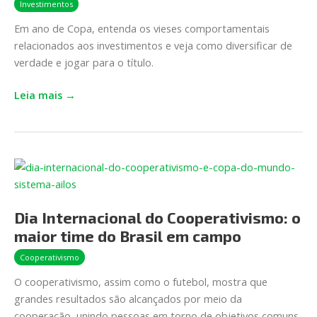
Investimentos
investimentos?
Em ano de Copa, entenda os vieses comportamentais
relacionados aos investimentos e veja como diversificar de
verdade e jogar para o título.
Leia mais →
Dia
Internacional
do
Dia Internacional do Cooperativismo: o
Cooperativismo:
maior time do Brasil em campo
o
maior
Cooperativismo
time
O cooperativismo, assim como o futebol, mostra que
do
grandes resultados são alcançados por meio da
Brasil
cooperação, unindo pessoas em torno de objetivos comuns