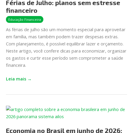
Férias de Julho: planos sem estresse
Julho:
financeiro
planos
sem
Educação Financeira
estresse
As férias de julho são um momento especial para aproveitar
financeiro
em família, mas também podem trazer despesas extras.
Com planejamento, é possível equilibrar lazer e orçamento.
Neste artigo, você confere dicas para economizar, organizar
os gastos e curtir esse período sem comprometer a saúde
financeira.
Leia mais →
Economia
no
Brasil
Economia no Brasil em junho de 2026:
em