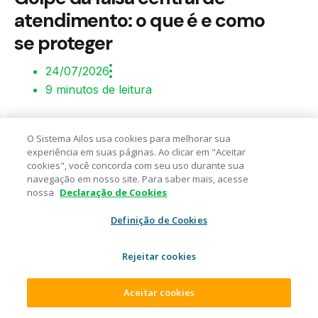
atendimento: o que é e como
se proteger
24/07/2026
9 minutos de leitura
O Sistema Ailos usa cookies para melhorar sua
experiência em suas páginas. Ao clicar em "Aceitar
cookies", você concorda com seu uso durante sua
EDUCAÇÃO FINANCEIRA
navegação em nosso site. Para saber mais, acesse
nossa
Declaração de Cookies
Copa do Mundo 2030: como
Definição de Cookies
planejar financeiramente o sonho
de acompanhar a Seleção ao vivo
Rejeitar cookies
21/07/2026
Aceitar cookies
6 minutos de leitura