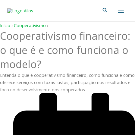
Ir
Main
Pesquisar
para
Men
o
conteúdo
Início
›
Cooperativismo
›
Cooperativismo financeiro:
o que é e como funciona o
modelo?
Entenda o que é cooperativismo financeiro, como funciona e como
oferece serviços com taxas justas, participação nos resultados e
foco no desenvolvimento dos cooperados.