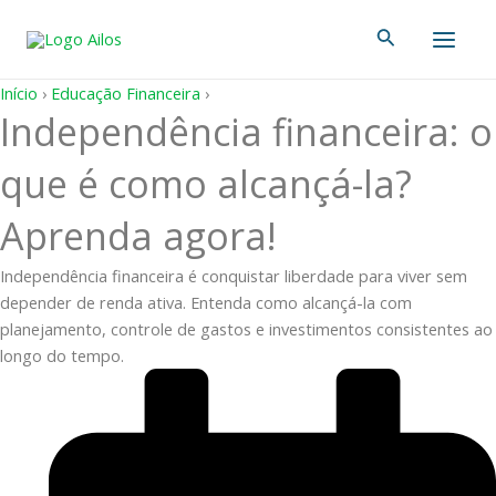
Ir
Main
Pesquisar
para
Men
o
conteúdo
Início
›
Educação Financeira
›
Independência financeira: o
que é como alcançá-la?
Aprenda agora!
Independência financeira é conquistar liberdade para viver sem
depender de renda ativa. Entenda como alcançá-la com
planejamento, controle de gastos e investimentos consistentes ao
longo do tempo.