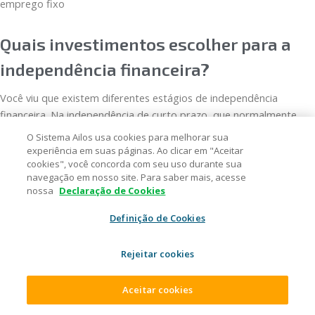
emprego fixo
Quais investimentos escolher para a
independência financeira?
Você viu que existem diferentes estágios de independência
financeira. Na independência de curto prazo, que normalmente
envolve a construção de uma reserva de emergência, o ideal é
O Sistema Ailos usa cookies para melhorar sua
escolher ativos de liquidez diária e baixo risco, como o Tesouro
experiência em suas páginas. Ao clicar em "Aceitar
cookies", você concorda com seu uso durante sua
Selic.
navegação em nosso site. Para saber mais, acesse
nossa
Declaração de Cookies
Já para a independência de longo prazo, como a aposentadoria ou
renda recorrente, o adequado é optar por ativos com vencimento
Definição de Cookies
de maior prazo, ou que oferecem rendimentos periódicos, como a
Previdência Privada, Fundos de Investimentos, Ações e outros.
Rejeitar cookies
Conheça a cooperativa de crédito Ailos: soluções que
Aceitar cookies
cooperam com as suas necessidades!