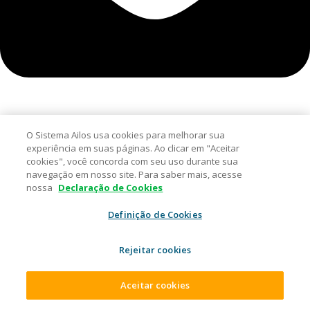
Índice
O Sistema Ailos usa cookies para melhorar sua
experiência em suas páginas. Ao clicar em "Aceitar
Add a header to begin generating the table of contents
cookies", você concorda com seu uso durante sua
navegação em nosso site. Para saber mais, acesse
Destaques Ailos
nossa
Declaração de Cookies
Definição de Cookies
CRÉDITO
Rejeitar cookies
Duplicata Escritural: o que muda
Aceitar cookies
no crédito para empresas e