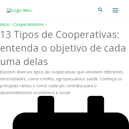
Ir
Main
Pesquisar
para
Men
o
conteúdo
Início
›
Cooperativismo
›
13 Tipos de Cooperativas:
entenda o objetivo de cada
uma delas
Existem diversos tipos de cooperativas que atendem diferentes
necessidades, como crédito, agropecuária e saúde. Conheça os
principais ramos e como cada um contribui para o
desenvolvimento econômico e social.