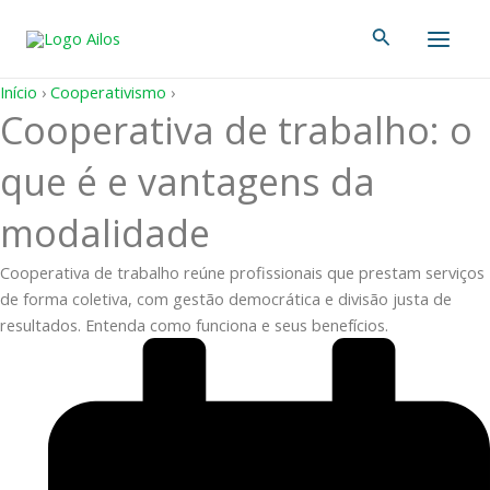
Ir
Main
Pesquisar
para
Men
o
conteúdo
Início
›
Cooperativismo
›
Cooperativa de trabalho: o
que é e vantagens da
modalidade
Cooperativa de trabalho reúne profissionais que prestam serviços
de forma coletiva, com gestão democrática e divisão justa de
resultados. Entenda como funciona e seus benefícios.