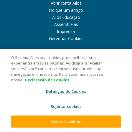
Abrir conta Ailos
Indique um amigo
Ailos Educação
Assembleias
Imprensa
Gerenciar Cookies
PRODUTOS
O Sistema Ailos usa cookies para melhorar sua
experiência em suas páginas. Ao clicar em "Aceitar
Cartões
cookies", você concorda com seu uso durante sua
Consórcios
navegação em nosso site. Para saber mais, acesse
Empréstimos
nossa
Declaração de Cookies
Investimentos
Definição de Cookies
Previdência
Seguros
Rejeitar cookies
Para empresas
SISTEMA AILOS
Aceitar cookies