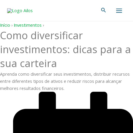
Ir
Main
Pesquisar
para
Men
o
conteúdo
Início
›
Investimentos
›
Como diversificar
investimentos: dicas para a
sua carteira
Aprenda como diversificar seus investimentos, distribuir recursos
entre diferentes tipos de ativos e reduzir riscos para alcançar
melhores resultados financeiros.