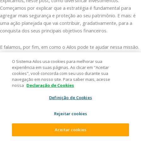
Explicamos, neste post, como diversificar investimentos.
Começamos por explicar que a estratégia é fundamental para
agregar mais segurança e proteção ao seu patrimônio. E mais: é
uma ação planejada que vai contribuir, gradativamente, para a
conquista dos seus principais objetivos financeiros.
E falamos, por fim, em como o Ailos pode te ajudar nessa missão.
Tire suas dúvidas com a nossa equipe, conheça os produtos
O Sistema Ailos usa cookies para melhorar sua
financeiros Ailos e comece, hoje mesmo, a sua trajetória de
experiência em suas páginas. Ao clicar em "Aceitar
sucesso no mundo dos investimentos!
cookies", você concorda com seu uso durante sua
navegação em nosso site. Para saber mais, acesse
nossa
Declaração de Cookies
Dê o primeiro passo no mundo dos investimentos. Veja
dicas no Youtube Ailos
Definição de Cookies
Rejeitar cookies
Aceitar cookies