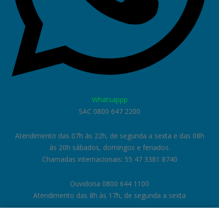
Whatsappp
SAC 0800 647 2200
Atendimento das 07h às 22h, de segunda a sexta e das 08h
às 20h sábados, domingos e feriados.
Chamadas internacionais: 55 47 3381 8740
Ouvidoria 0800 644 1100
Atendimento das 8h às 17h, de segunda a sexta