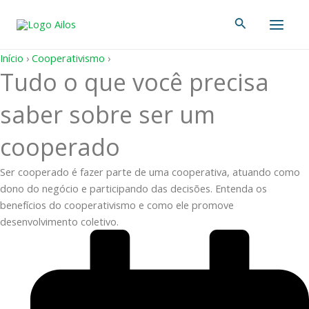
Ir
Main
Pesquisar
para
Men
o
conteúdo
Início
›
Cooperativismo
›
Tudo o que você precisa
saber sobre ser um
cooperado
Ser cooperado é fazer parte de uma cooperativa, atuando como
dono do negócio e participando das decisões. Entenda os
benefícios do cooperativismo e como ele promove
desenvolvimento coletivo.