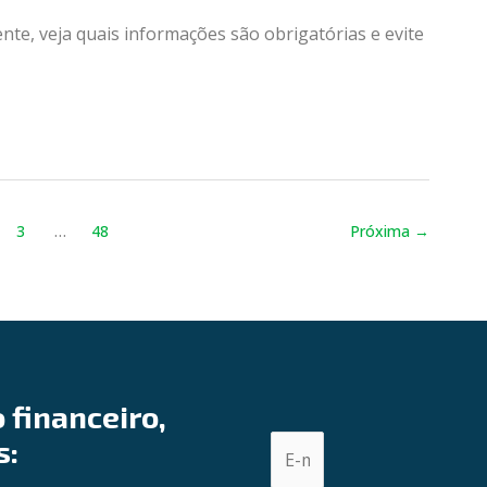
e, veja quais informações são obrigatórias e evite
3
…
48
Próxima
→
 financeiro,
s: