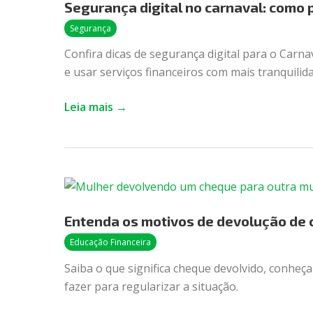
Segurança digital no carnaval: como 
no
carnaval:
Segurança
como
Confira dicas de segurança digital para o Carna
proteger
e usar serviços financeiros com mais tranquilida
seu
celular?
Leia mais →
Entenda
os
Entenda os motivos de devolução de
motivos
de
Educação Financeira
devolução
Saiba o que significa cheque devolvido, conheça
de
fazer para regularizar a situação.
cheque