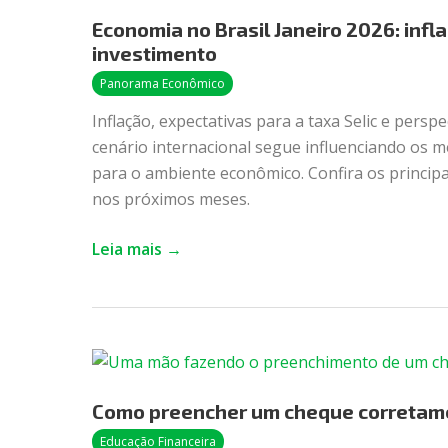
no
Economia no Brasil Janeiro 2026: infl
Brasil
investimento
Janeiro
2026:
Panorama Econômico
inflação,
Inflação, expectativas para a taxa Selic e persp
juros
cenário internacional segue influenciando os m
e
para o ambiente econômico. Confira os princi
oportunidades
nos próximos meses.
de
investimento
Leia mais →
Como
preencher
Como preencher um cheque corretam
um
cheque
Educação Financeira