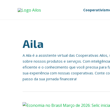
Ir
Paginação
para
de
Cooperativism
o
post
conteúdo
Aila
A Aila é a assistente virtual das Cooperativas Ailo
sobre nossos produtos e serviços. Com inteligência a
eficiente e o conhecimento que você precisa para fa
sua experiência com nossas cooperativas. Conte com
passo da sua jornada financeira!
Economia