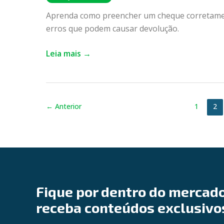
corretamente
Aprenda como preencher um cheque corretament
erros que podem causar devolução.
Leia mais →
←
Anterior
1
2
Fique por dentro do mercado
receba conteúdos exclusivo