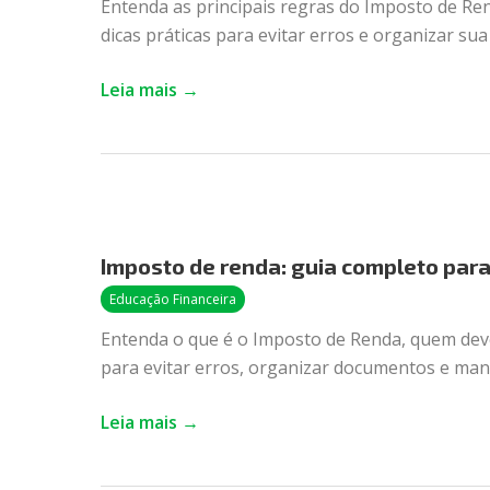
Entenda as principais regras do Imposto de Re
que
dicas práticas para evitar erros e organizar su
você
precisa
Leia mais →
saber
Imposto
de
Imposto de renda: guia completo par
renda:
guia
Educação Financeira
completo
Entenda o que é o Imposto de Renda, quem deve
para
para evitar erros, organizar documentos e mant
declarar
sem
Leia mais →
erro