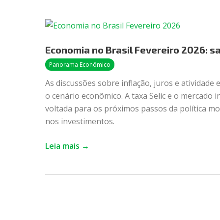
Economia
no
Economia no Brasil Fevereiro 2026: sa
Brasil
Fevereiro
Panorama Econômico
2026:
As discussões sobre inflação, juros e atividad
saiba
o cenário econômico. A taxa Selic e o mercado 
onde
voltada para os próximos passos da política mo
investir
nos investimentos.
Leia mais →
Segurança
digital