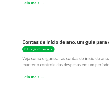
Leia mais →
Contas
de
Contas de início de ano: um guia par
início
de
Educação Financeira
ano:
Veja como organizar as contas do início do ano,
um
manter o controle das despesas em um período
guia
para
Leia mais →
começar
2026
organizado
Economia