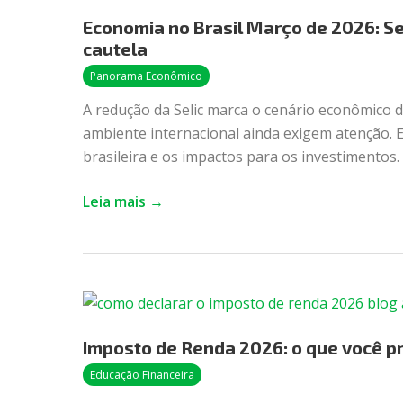
no
Economia no Brasil Março de 2026: Sel
Brasil
cautela
Março de
2026:
Panorama Econômico
Selic
A redução da Selic marca o cenário econômico d
inicia
ambiente internacional ainda exigem atenção.
cortes,
brasileira e os impactos para os investimentos.
mas
cenário pede
Leia mais →
cautela
Imposto
de
Imposto de Renda 2026: o que você p
Renda
2026:
Educação Financeira
o