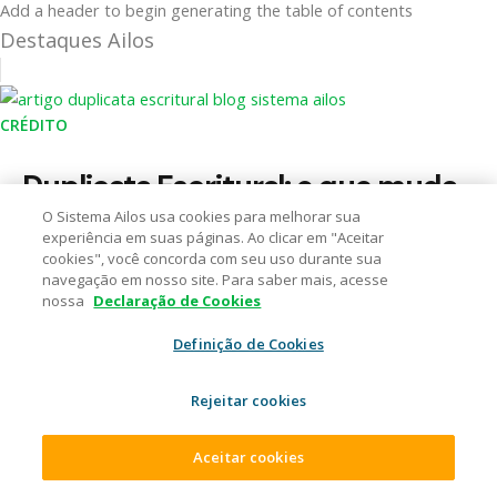
Add a header to begin generating the table of contents
Destaques Ailos
CRÉDITO
Duplicata Escritural: o que muda
no crédito para empresas e
O Sistema Ailos usa cookies para melhorar sua
experiência em suas páginas. Ao clicar em "Aceitar
cooperados
cookies", você concorda com seu uso durante sua
navegação em nosso site. Para saber mais, acesse
30/07/2026
nossa
Declaração de Cookies
8 minutos de leitura
Definição de Cookies
Rejeitar cookies
Aceitar cookies
SEGURANÇA FINANCEIRA