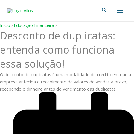
Ir
Main
Pesquisar
para
Men
o
conteúdo
Início
›
Educação Financeira
›
Desconto de duplicatas:
entenda como funciona
essa solução!
O desconto de duplicatas é uma modalidade de crédito em que a
empresa antecipa o recebimento de valores de vendas a prazo,
recebendo o dinheiro antes do vencimento das duplicatas.