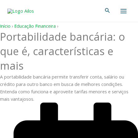
Ir
Main
Pesquisar
para
Men
o
conteúdo
Início
›
Educação Financeira
›
Portabilidade bancária: o
que é, características e
mais
A portabilidade bancária permite transferir conta, salário ou
crédito para outro banco em busca de melhores condições.
Entenda como funciona e aproveite tarifas menores e serviços
mais vantajosos.