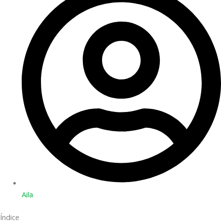
Aila
Índice