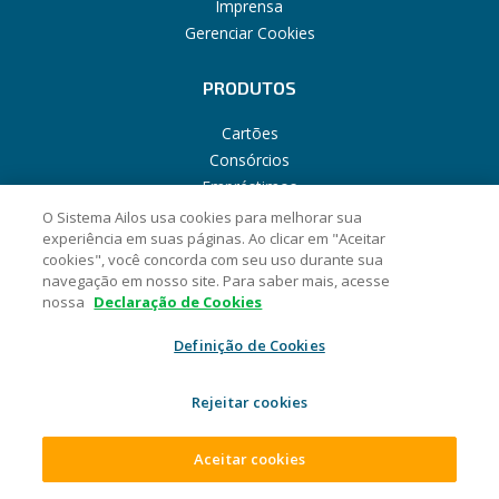
Imprensa
Gerenciar Cookies
PRODUTOS
Cartões
Consórcios
Empréstimos
Investimentos
O Sistema Ailos usa cookies para melhorar sua
experiência em suas páginas. Ao clicar em "Aceitar
Previdência
cookies", você concorda com seu uso durante sua
Seguros
navegação em nosso site. Para saber mais, acesse
Para empresas
nossa
Declaração de Cookies
Definição de Cookies
SISTEMA AILOS
Sobre o Sistema Ailos
Rejeitar cookies
Entre em contato
Canal de Ética
Aceitar cookies
Gerenciamento de risco