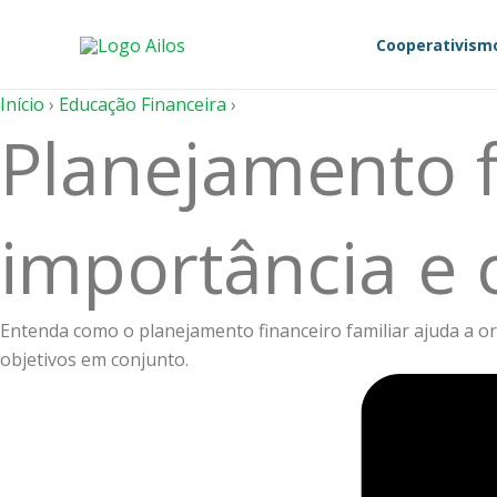
Ir
para
Cooperativism
o
conteúdo
Início
›
Educação Financeira
›
Planejamento f
importância e 
Entenda como o planejamento financeiro familiar ajuda a org
objetivos em conjunto.