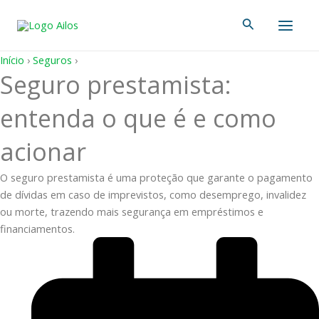
Ir
Main
Pesquisar
para
Men
o
conteúdo
Início
›
Seguros
›
Seguro prestamista:
entenda o que é e como
acionar
O seguro prestamista é uma proteção que garante o pagamento
de dívidas em caso de imprevistos, como desemprego, invalidez
ou morte, trazendo mais segurança em empréstimos e
financiamentos.