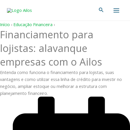
Ir
Main
Pesquisar
para
Men
o
conteúdo
Início
›
Educação Financeira
›
Financiamento para
lojistas: alavanque
empresas com o Ailos
Entenda como funciona o financiamento para lojistas, suas
vantagens e como utilizar essa linha de crédito para investir no
negócio, ampliar estoque ou melhorar a estrutura com
planejamento financeiro.