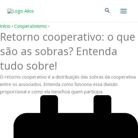
Ir
Main
Pesquisar
para
Men
o
conteúdo
Início
›
Cooperativismo
›
Retorno cooperativo: o que
são as sobras? Entenda
tudo sobre!
O retorno cooperativo é a distribuição das sobras da cooperativa
entre os associados. Entenda como funciona essa divisão
proporcional e como ela beneficia quem participa.