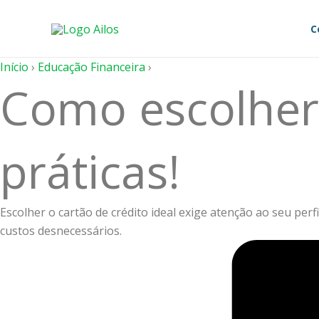
Ir
para
C
o
conteúdo
Início
›
Educação Financeira
›
Como escolher 
práticas!
Escolher o cartão de crédito ideal exige atenção ao seu perf
custos desnecessários.