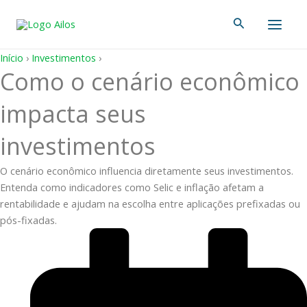
Ir
Main
Pesquisar
para
Men
o
conteúdo
Início
›
Investimentos
›
Como o cenário econômico
impacta seus
investimentos
O cenário econômico influencia diretamente seus investimentos.
Entenda como indicadores como Selic e inflação afetam a
rentabilidade e ajudam na escolha entre aplicações prefixadas ou
pós-fixadas.