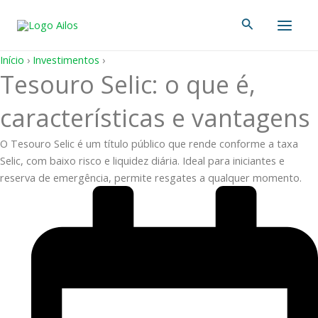
Ir
Main
Pesquisar
para
Men
o
conteúdo
Início
›
Investimentos
›
Tesouro Selic: o que é,
características e vantagens
O Tesouro Selic é um título público que rende conforme a taxa
Selic, com baixo risco e liquidez diária. Ideal para iniciantes e
reserva de emergência, permite resgates a qualquer momento.