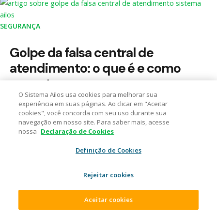
SEGURANÇA
Golpe da falsa central de
atendimento: o que é e como
se proteger
O Sistema Ailos usa cookies para melhorar sua
24/07/2026
experiência em suas páginas. Ao clicar em "Aceitar
cookies", você concorda com seu uso durante sua
9 minutos de leitura
navegação em nosso site. Para saber mais, acesse
nossa
Declaração de Cookies
Definição de Cookies
EDUCAÇÃO FINANCEIRA
Rejeitar cookies
Copa do Mundo de 2030: como
Aceitar cookies
planejar financeiramente o sonho