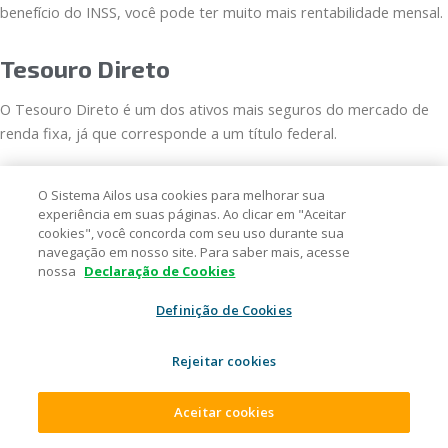
benefício do INSS, você pode ter muito mais rentabilidade mensal.
Tesouro Direto
O Tesouro Direto é um dos ativos mais seguros do mercado de
renda fixa, já que corresponde a um título federal.
Ele oferece diversas opções de investimentos, que são em sua
O Sistema Ailos usa cookies para melhorar sua
maioria prefixados e ligados à variação da inflação e taxa Selic.
experiência em suas páginas. Ao clicar em "Aceitar
cookies", você concorda com seu uso durante sua
navegação em nosso site. Para saber mais, acesse
A liquidez é diária, ou seja, você pode resgatar quando quiser.
nossa
Declaração de Cookies
Ainda, sua rentabilidade é grande e o risco, baixo.
Definição de Cookies
Você pode simular seu investimento diretamente pelo
site do
Tesouro Direto
, selecionando quanto tem disponível para investir
Rejeitar cookies
e quanto tempo deseja aplicar.
Aceitar cookies
Fundos de Investimento