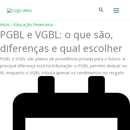
Ir
Main
Pesquisar
para
Men
o
conteúdo
Início
›
Educação Financeira
›
PGBL e VGBL: o que são,
diferenças e qual escolher
PGBL e VGBL são planos de previdência privada para o futuro. A
principal diferença está na tributação: o PGBL permite deduzir no
IR, enquanto o VGBL tributa apenas os rendimentos no resgate.