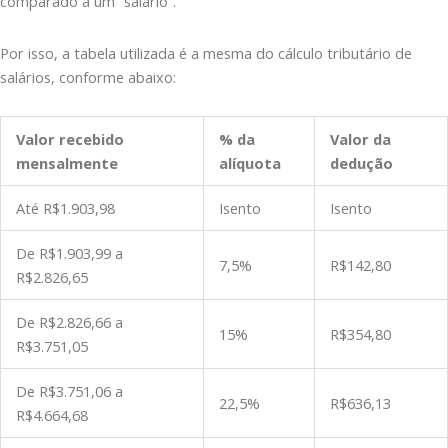
comparado a um “salário”.
Por isso, a tabela utilizada é a mesma do cálculo tributário de
salários, conforme abaixo:
Valor recebido
% da
Valor da
mensalmente
alíquota
dedução
Até R$1.903,98
Isento
Isento
De R$1.903,99 a
7,5%
R$142,80
R$2.826,65
De R$2.826,66 a
15%
R$354,80
R$3.751,05
De R$3.751,06 a
22,5%
R$636,13
R$4.664,68