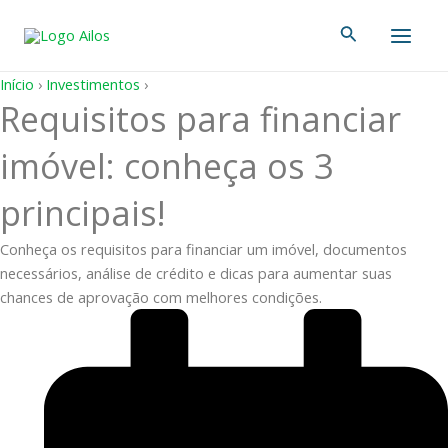
Ir
Main
Pesquisar
para
Men
o
conteúdo
Início
›
Investimentos
›
Requisitos para financiar
imóvel: conheça os 3
principais!
Conheça os requisitos para financiar um imóvel, documentos
necessários, análise de crédito e dicas para aumentar suas
chances de aprovação com melhores condições.