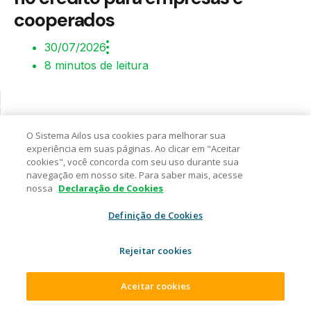
cooperados
30/07/2026
8 minutos de leitura
O Sistema Ailos usa cookies para melhorar sua
experiência em suas páginas. Ao clicar em "Aceitar
cookies", você concorda com seu uso durante sua
SEGURANÇA
navegação em nosso site. Para saber mais, acesse
nossa
Declaração de Cookies
Golpe da falsa central de
Definição de Cookies
atendimento: o que é e como
se proteger
Rejeitar cookies
24/07/2026
Aceitar cookies
9 minutos de leitura