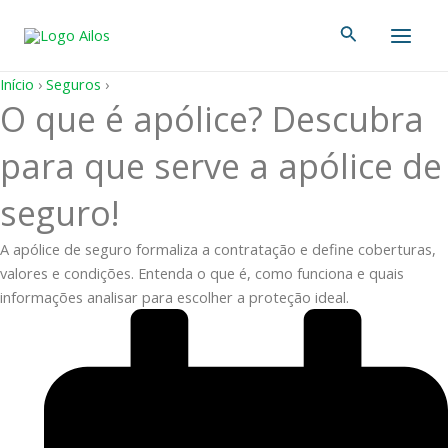
Ir
Main
Pesquisar
para
Men
o
conteúdo
Início
›
Seguros
›
O que é apólice? Descubra
para que serve a apólice de
seguro!
A apólice de seguro formaliza a contratação e define coberturas,
valores e condições. Entenda o que é, como funciona e quais
informações analisar para escolher a proteção ideal.