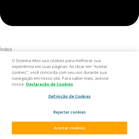
Índice
O Sistema Ailos usa cookies para melhorar sua
Add a header to begin generating the table of contents
experiência em suas páginas. Ao clicar em "Aceitar
Destaques Ailos
cookies", você concorda com seu uso durante sua
navegação em nosso site. Para saber mais, acesse
nossa
Declaração de Cookies
CRÉDITO
Definição de Cookies
Duplicata Escritural: o que muda
Rejeitar cookies
no crédito para empresas e
Aceitar cookies
cooperados