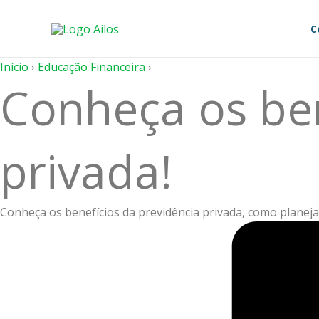
Ir
para
C
o
conteúdo
Início
›
Educação Financeira
›
Conheça os ben
privada!
Conheça os benefícios da previdência privada, como planej