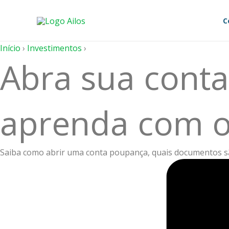
Ir
para
C
o
conteúdo
Início
›
Investimentos
›
Abra sua conta
aprenda com o 
Saiba como abrir uma conta poupança, quais documentos sã