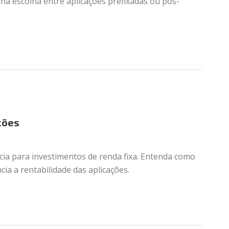
m na escolha entre aplicações prefixadas ou pós-
ções
cia para investimentos de renda fixa. Entenda como
cia a rentabilidade das aplicações.