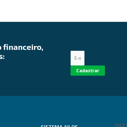
 financeiro,
s:
Cadastrar
FALE
SISTEMA AILOS