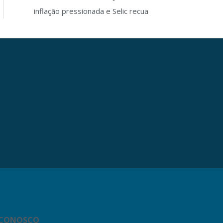
inflação pressionada e Selic recua
 CONOSCO