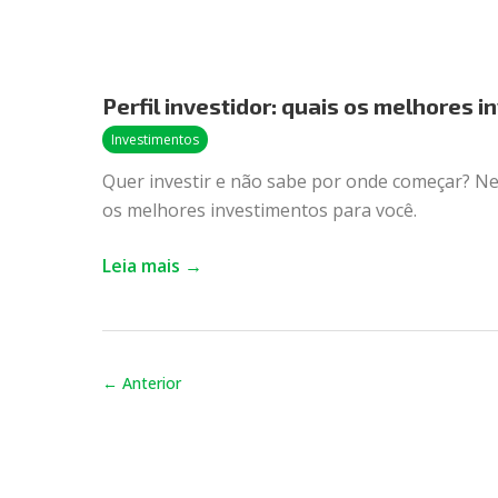
Perfil
investidor:
Perfil investidor: quais os melhores i
quais
os
Investimentos
melhores
Quer investir e não sabe por onde começar? Nest
investimentos
os melhores investimentos para você.
para
o
Leia mais →
seu
perfil?
←
Anterior