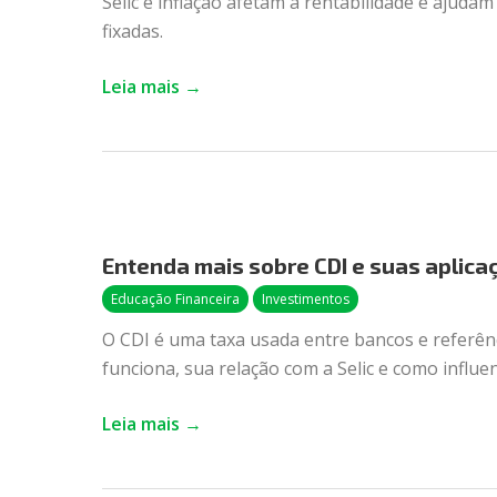
Selic e inflação afetam a rentabilidade e ajuda
investimentos
fixadas.
Leia mais →
Entenda
mais
Entenda mais sobre CDI e suas aplica
sobre
CDI
Educação Financeira
Investimentos
e
O CDI é uma taxa usada entre bancos e referên
suas
funciona, sua relação com a Selic e como influen
aplicações
Leia mais →