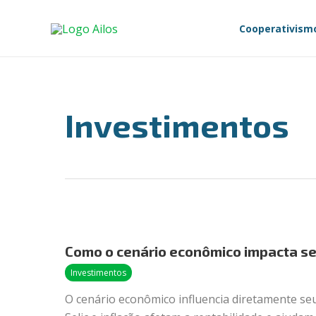
Ir
Paginação
para
de
Cooperativism
o
post
conteúdo
Investimentos
Como
o
Como o cenário econômico impacta s
cenário
econômico
Investimentos
impacta
O cenário econômico influencia diretamente se
seus