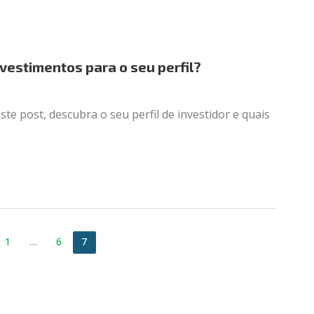
nvestimentos para o seu perfil?
e post, descubra o seu perfil de investidor e quais
1
…
6
7