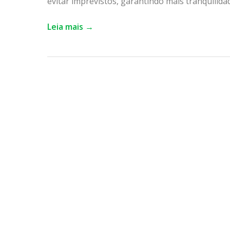
evitar imprevistos, garantindo mais tranquilida
Leia mais →