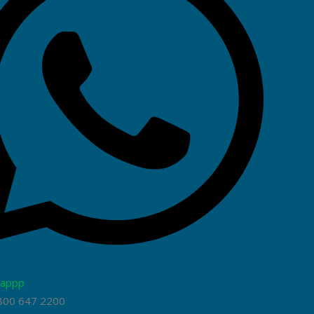
appp
800 647 2200