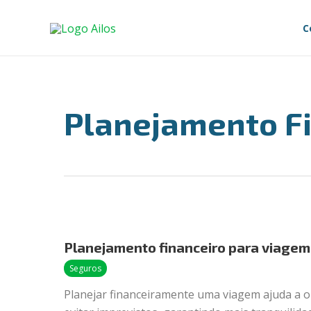
Ir
para
C
o
conteúdo
Planejamento F
Planejamento
financeiro
Planejamento financeiro para viagem
para
viagem:
Seguros
como
Planejar financeiramente uma viagem ajuda a o
organizar?