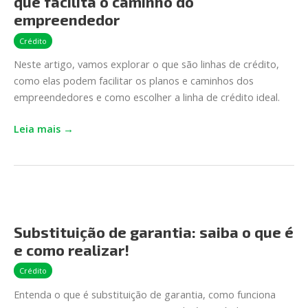
que facilita o caminho do
para
MEI:
empreendedor
o
Crédito
crédito
Neste artigo, vamos explorar o que são linhas de crédito,
que
como elas podem facilitar os planos e caminhos dos
facilita
empreendedores e como escolher a linha de crédito ideal.
o
caminho
Leia mais →
do
empreendedor
Substituição
de
Substituição de garantia: saiba o que é
garantia:
e como realizar!
saiba
o
Crédito
que
Entenda o que é substituição de garantia, como funciona
é