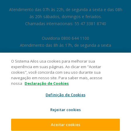
Atendimento das 07h às 22h, de segunda a sexta e das 08h
às 20h sábados, domingos e feriados.
Chamadas internacionais: 55 47 3381 8740
Ouvidoria 0800 644 1100
Atendimento das 8h às 17h, de segunda a sexta
O Sistema Ailos usa cookies para melhorar sua
experiência em suas páginas. Ao clicar em "Aceitar
cookies", você concorda com seu uso durante sua
navegação em nosso site. Para saber mais, acesse
nossa
Declaração de Cookies
Definição de Cookies
Rejeitar cookies
Cooperativa Central de Crédito Ailos - CNPJ 05.463.212/0001-29 Rua
General Osório, 1180, Velha, CEP 89041-002, Blumenau/SC. 2026 Sistema
Ailos. Todos os direitos reservados.
Aceitar cookies