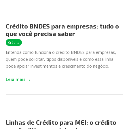
Crédito
BNDES
Crédito BNDES para empresas: tudo o
para
que você precisa saber
empresas:
tudo
Crédito
o
Entenda como funciona o crédito BNDES para empresas,
que
quem pode solicitar, tipos disponíveis e como essa linha
você
pode apoiar investimentos e crescimento do negócio.
precisa
saber
Leia mais →
Linhas
de
Linhas de Crédito para MEI: o crédito
Crédito