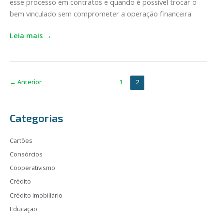
esse processo em contratos e quando é possível trocar o
e
bem vinculado sem comprometer a operação financeira.
como
realizar!
Leia mais →
←
Anterior
1
2
Categorias
Cartões
Consórcios
Cooperativismo
Crédito
Crédito Imobiliário
Educação