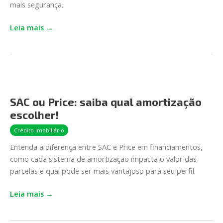
mais segurança.
BNDES
Leia mais →
SAC
ou
SAC ou Price: saiba qual amortização
Price:
escolher!
saiba
qual
Crédito Imobiliário
amortização
Entenda a diferença entre SAC e Price em financiamentos,
escolher!
como cada sistema de amortização impacta o valor das
parcelas e qual pode ser mais vantajoso para seu perfil.
Leia mais →