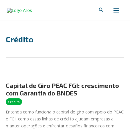
Ir
Paginação
Main
Pesquisar
para
de
Men
o
post
conteúdo
Crédito
Capital
de
Capital de Giro PEAC FGI: crescimento
Giro
com Garantia do BNDES
PEAC
FGI:
Crédito
crescimento
Entenda como funciona o capital de giro com apoio do PEAC
com
e FGI, como essas linhas de crédito ajudam empresas a
Garantia
manter operações e enfrentar desafios financeiros com
do