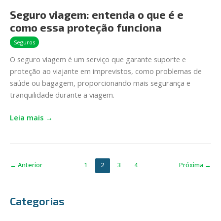
viagem:
Seguro viagem: entenda o que é e
entenda
como essa proteção funciona
o
que
Seguros
é
O seguro viagem é um serviço que garante suporte e
e
proteção ao viajante em imprevistos, como problemas de
como
saúde ou bagagem, proporcionando mais segurança e
essa
tranquilidade durante a viagem.
proteção
funciona
Leia mais →
←
Anterior
1
2
3
4
Próxima
→
Categorias