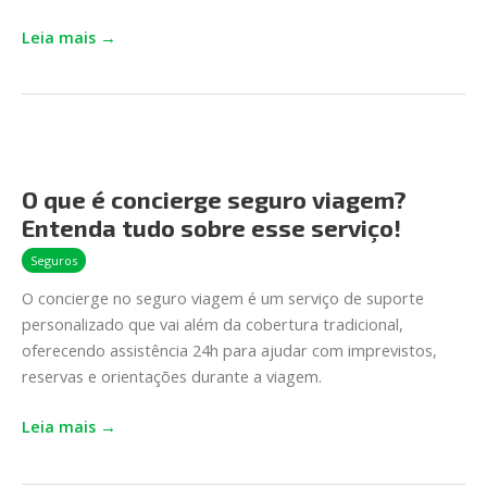
Leia mais →
O
que
O que é concierge seguro viagem?
é
Entenda tudo sobre esse serviço!
concierge
seguro
Seguros
viagem?
O concierge no seguro viagem é um serviço de suporte
Entenda
personalizado que vai além da cobertura tradicional,
tudo
oferecendo assistência 24h para ajudar com imprevistos,
sobre
reservas e orientações durante a viagem.
esse
serviço!
Leia mais →