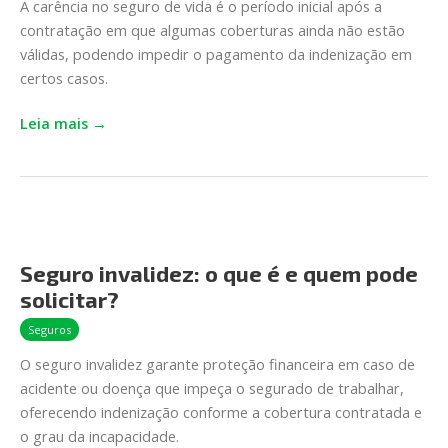
A carência no seguro de vida é o período inicial após a
que
contratação em que algumas coberturas ainda não estão
é
válidas, podendo impedir o pagamento da indenização em
e
certos casos.
como
se
Leia mais →
aplica
Seguro
invalidez:
Seguro invalidez: o que é e quem pode
o
solicitar?
que
é
Seguros
e
O seguro invalidez garante proteção financeira em caso de
quem
acidente ou doença que impeça o segurado de trabalhar,
pode
oferecendo indenização conforme a cobertura contratada e
solicitar?
o grau da incapacidade.