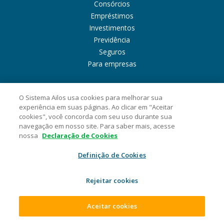
Consórcios
Empréstimos
Investimentos
Previdência
Seguros
Para empresas
SISTEMA AILOS
O Sistema Ailos usa cookies para melhorar sua
experiência em suas páginas. Ao clicar em "Aceitar
Sobre o Sistema Ailos
cookies", você concorda com seu uso durante sua
Entre em contato
navegação em nosso site. Para saber mais, acesse
Canal de Ética
nossa
Declaração de Cookies
Gerenciamento de risco
Definição de Cookies
Privacidade e Segurança
Dúvidas
Rejeitar cookies
FALE CONOSCO
Aceitar cookies