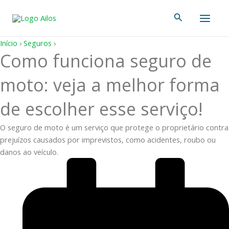
Ir
Main
Pesquisar
para
Men
o
conteúdo
Início
›
Seguros
›
Como funciona seguro de
moto: veja a melhor forma
de escolher esse serviço!
O seguro de moto é um serviço que protege o proprietário contra
prejuízos causados por imprevistos, como acidentes, roubo ou
danos ao veículo.