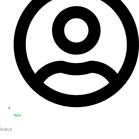
Aila
Índice