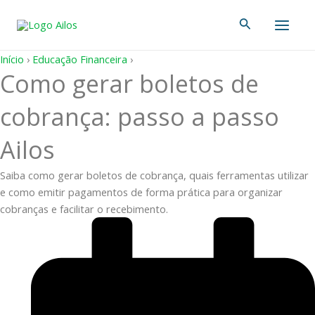
Ir
Main
Pesquisar
para
Men
o
conteúdo
Início
›
Educação Financeira
›
Como gerar boletos de
cobrança: passo a passo
Ailos
Saiba como gerar boletos de cobrança, quais ferramentas utilizar
e como emitir pagamentos de forma prática para organizar
cobranças e facilitar o recebimento.