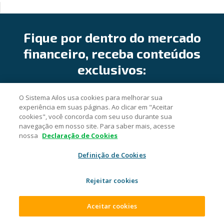
Fique por dentro do mercado
financeiro, receba conteúdos
exclusivos:
O Sistema Ailos usa cookies para melhorar sua
experiência em suas páginas. Ao clicar em "Aceitar
cookies", você concorda com seu uso durante sua
navegação em nosso site. Para saber mais, acesse
Cadastrar
nossa
Declaração de Cookies
Definição de Cookies
Rejeitar cookies
AILOS
Aceitar cookies
Abrir conta Ailos