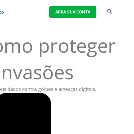
Pesquisar
co
ABRA SUA CONTA
como proteger
invasões
eus dados contra golpes e ameaças digitais.