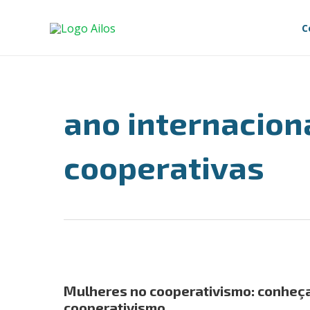
Ir
para
C
o
conteúdo
ano internacion
cooperativas
Mulheres
no
Mulheres no cooperativismo: conheça
cooperativismo:
cooperativismo