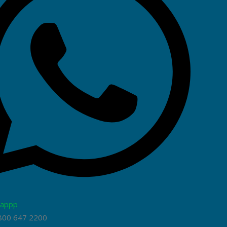
appp
800 647 2200