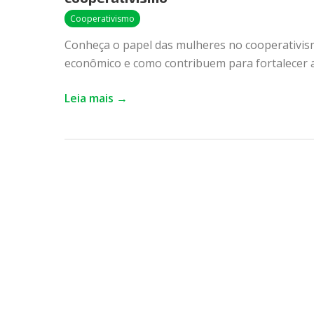
conheça
mulheres
Cooperativismo
que
Conheça o papel das mulheres no cooperativism
fizeram
econômico e como contribuem para fortalecer a
história
no
Leia mais →
cooperativismo