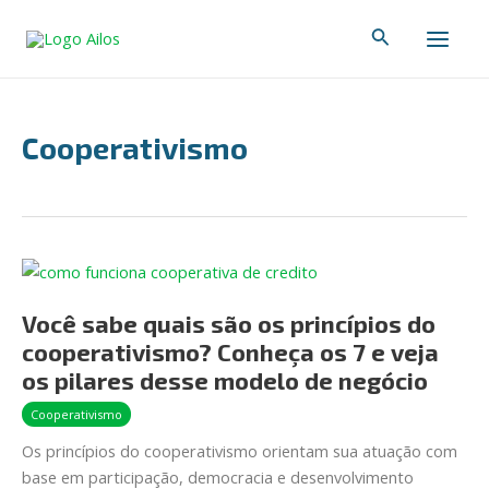
Ir
Paginação
Main
Pesquisar
para
de
Men
o
post
conteúdo
Cooperativismo
Você
sabe
Você sabe quais são os princípios do
quais
são
cooperativismo? Conheça os 7 e veja
os
os pilares desse modelo de negócio
princípios
Cooperativismo
do
Os princípios do cooperativismo orientam sua atuação com
cooperativismo?
base em participação, democracia e desenvolvimento
Conheça