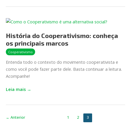
História
do
História do Cooperativismo: conheça
Cooperativismo:
conheça
os principais marcos
os
Cooperativismo
principais
Entenda todo o contexto do movimento cooperativista e
marcos
como você pode fazer parte dele. Basta continuar a leitura.
Acompanhe!
Leia mais →
←
Anterior
1
2
3