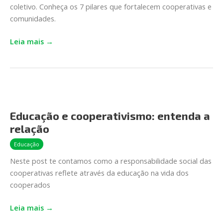
coletivo. Conheça os 7 pilares que fortalecem cooperativas e
os
comunidades.
7
e
Leia mais →
veja
os
pilares
desse
modelo
Educação
de
e
Educação e cooperativismo: entenda a
negócio
cooperativismo:
relação
entenda
a
Educação
relação
Neste post te contamos como a responsabilidade social das
cooperativas reflete através da educação na vida dos
cooperados
Leia mais →