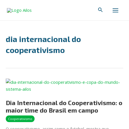
Ir
Main
Pesquisar
para
Men
o
conteúdo
dia internacional do
cooperativismo
Dia
Internacional
do
Dia Internacional do Cooperativismo: o
Cooperativismo:
maior time do Brasil em campo
o
maior
Cooperativismo
time
O cooperativismo, assim como o futebol, mostra que