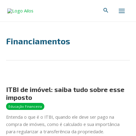
Ir
Main
Pesquisar
para
Men
o
conteúdo
Financiamentos
ITBI
de
ITBI de imóvel: saiba tudo sobre esse
imóvel:
imposto
saiba
tudo
Educação Financeira
sobre
Entenda o que é o ITBI, quando ele deve ser pago na
esse
compra de imóveis, como é calculado e sua importância
imposto
para regularizar a transferência da propriedade.