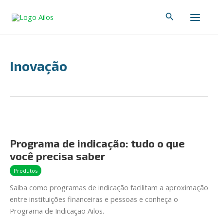
Ir
Main
Pesquisar
para
Men
o
conteúdo
Inovação
Programa
de
Programa de indicação: tudo o que
indicação:
você precisa saber
tudo
o
Produtos
que
Saiba como programas de indicação facilitam a aproximação
você
entre instituições financeiras e pessoas e conheça o
precisa
Programa de Indicação Ailos.
saber