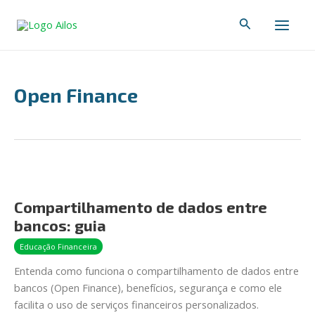
Ir
Main
Pesquisar
para
Men
o
conteúdo
Open Finance
Compartilhamento
de
Compartilhamento de dados entre
dados
bancos: guia
entre
bancos:
Educação Financeira
guia
Entenda como funciona o compartilhamento de dados entre
bancos (Open Finance), benefícios, segurança e como ele
facilita o uso de serviços financeiros personalizados.