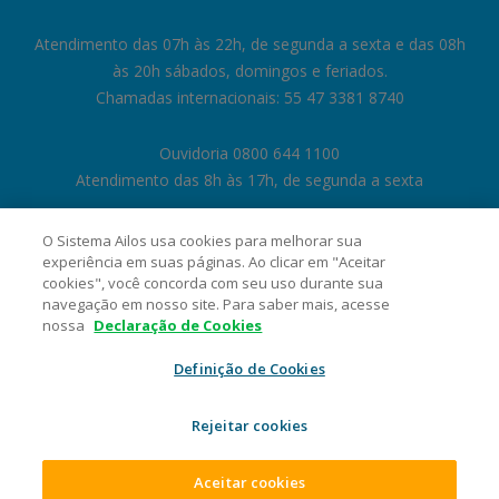
Atendimento das 07h às 22h, de segunda a sexta e das 08h
às 20h sábados, domingos e feriados.
Chamadas internacionais: 55 47 3381 8740
Ouvidoria 0800 644 1100
Atendimento das 8h às 17h, de segunda a sexta
O Sistema Ailos usa cookies para melhorar sua
experiência em suas páginas. Ao clicar em "Aceitar
cookies", você concorda com seu uso durante sua
navegação em nosso site. Para saber mais, acesse
nossa
Declaração de Cookies
Definição de Cookies
Rejeitar cookies
Cooperativa Central de Crédito Ailos - CNPJ 05.463.212/0001-29 Rua
General Osório, 1180, Velha, CEP 89041-002, Blumenau/SC. 2026 Sistema
Ailos. Todos os direitos reservados.
Aceitar cookies