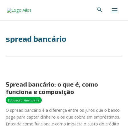
Ir
Main
Pesquisar
para
Men
o
conteúdo
spread bancário
Spread
bancário:
Spread bancário: o que é, como
o
funciona e composição
que
é,
Educação Financeira
como
O spread bancário é a diferença entre os juros que o banco
funciona
paga para captar dinheiro e os que cobra em empréstimos.
e
Entenda como funciona e como impacta o custo do crédito
composição