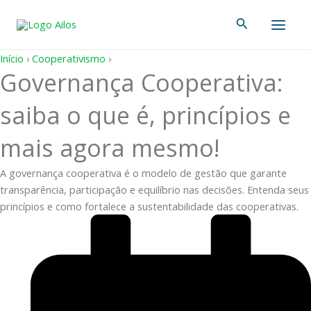
Ir
Main
Pesquisar
para
Men
o
conteúdo
Início
›
Cooperativismo
›
Governança Cooperativa:
saiba o que é, princípios e
mais agora mesmo!
A governança cooperativa é o modelo de gestão que garante
transparência, participação e equilíbrio nas decisões. Entenda seus
princípios e como fortalece a sustentabilidade das cooperativas.