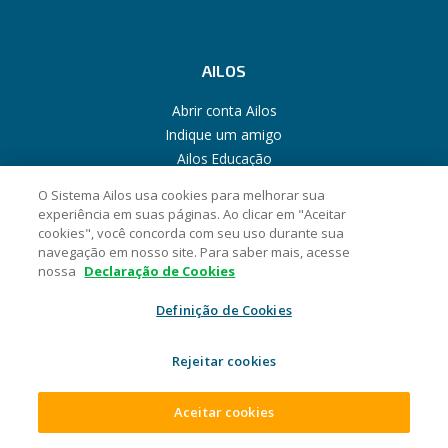
AILOS
Abrir conta Ailos
Indique um amigo
Ailos Educação
Assembleias
O Sistema Ailos usa cookies para melhorar sua
Imprensa
experiência em suas páginas. Ao clicar em "Aceitar
Gerenciar Cookies
cookies", você concorda com seu uso durante sua
navegação em nosso site. Para saber mais, acesse
nossa
Declaração de Cookies
PRODUTOS
Definição de Cookies
Cartões
Consórcios
Rejeitar cookies
Empréstimos
Investimentos
Aceitar cookies
Previdência
Seguros