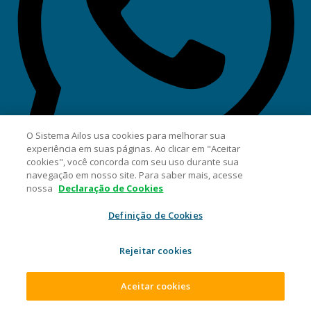
O Sistema Ailos usa cookies para melhorar sua
experiência em suas páginas. Ao clicar em "Aceitar
cookies", você concorda com seu uso durante sua
navegação em nosso site. Para saber mais, acesse
nossa
Declaração de Cookies
Whatsappp
SAC 0800 647 2200
Definição de Cookies
Atendimento das 07h às 22h, de segunda a sexta e das 08h
Rejeitar cookies
às 20h sábados, domingos e feriados.
Chamadas internacionais: 55 47 3381 8740
Aceitar cookies