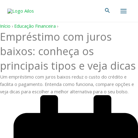
Ir
Main
Pesquisar
para
Men
o
conteúdo
Início
›
Educação Financeira
›
Empréstimo com juros
baixos: conheça os
principais tipos e veja dicas
Um empréstimo com juros baixos reduz o custo do crédito e
facilita o pagamento. Entenda como funciona, compare opções e
veja dicas para escolher a melhor alternativa para o seu bolso.