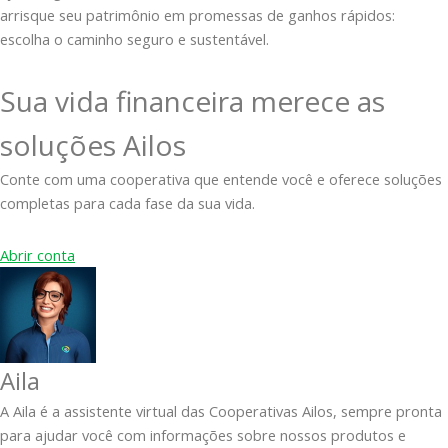
arrisque seu patrimônio em promessas de ganhos rápidos:
escolha o caminho seguro e sustentável.
Sua vida financeira merece as
soluções Ailos
Conte com uma cooperativa que entende você e oferece soluções
completas para cada fase da sua vida.
Abrir conta
Aila
A Aila é a assistente virtual das Cooperativas Ailos, sempre pronta
para ajudar você com informações sobre nossos produtos e