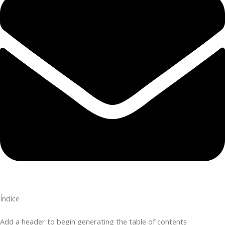
Índice
Add a header to begin generating the table of contents