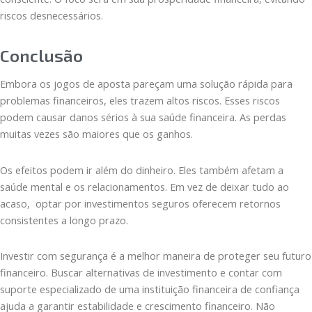
riscos desnecessários.
Conclusão
Embora os jogos de aposta pareçam uma solução rápida para
problemas financeiros, eles trazem altos riscos. Esses riscos
podem causar danos sérios à sua saúde financeira. As perdas
muitas vezes são maiores que os ganhos.
Os efeitos podem ir além do dinheiro. Eles também afetam a
saúde mental e os relacionamentos. Em vez de deixar tudo ao
acaso, optar por investimentos seguros oferecem retornos
consistentes a longo prazo.
Investir com segurança é a melhor maneira de proteger seu futuro
financeiro. Buscar alternativas de investimento e contar com
suporte especializado de uma instituição financeira de confiança
ajuda a garantir estabilidade e crescimento financeiro. Não