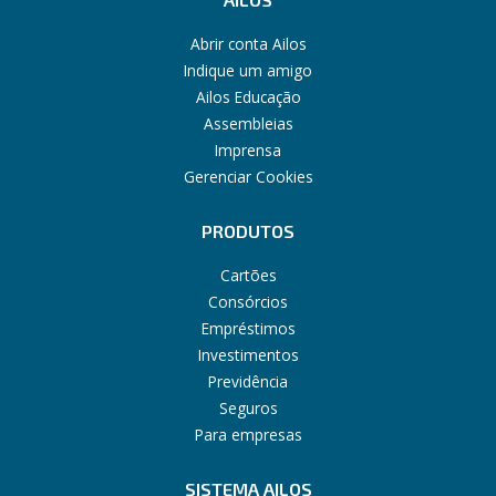
Abrir conta Ailos
Indique um amigo
Ailos Educação
Assembleias
Imprensa
Gerenciar Cookies
PRODUTOS
Cartões
Consórcios
Empréstimos
Investimentos
Previdência
Seguros
Para empresas
SISTEMA AILOS