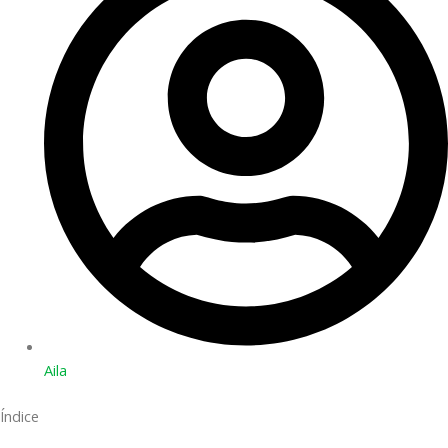
Aila
Índice