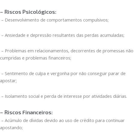
– Riscos Psicológicos:
– Desenvolvimento de comportamentos compulsivos;
– Ansiedade e depressão resultantes das perdas acumuladas;
– Problemas em relacionamentos, decorrentes de promessas não
cumpridas e problemas financeiros;
– Sentimento de culpa e vergonha por não conseguir parar de
apostar;
– Isolamento social e perda de interesse por atividades diárias.
– Riscos Financeiros:
– Acúmulo de dívidas devido ao uso de crédito para continuar
apostando;