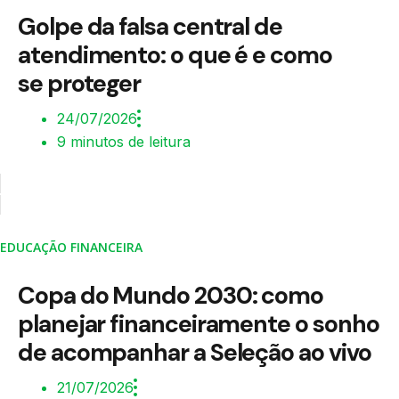
Golpe da falsa central de
atendimento: o que é e como
se proteger
24/07/2026
9 minutos de leitura
EDUCAÇÃO FINANCEIRA
Copa do Mundo 2030: como
planejar financeiramente o sonho
de acompanhar a Seleção ao vivo
21/07/2026