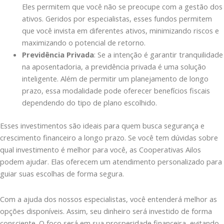
Eles permitem que você não se preocupe com a gestão dos
ativos. Geridos por especialistas, esses fundos permitem
que você invista em diferentes ativos, minimizando riscos e
maximizando o potencial de retorno.
Previdência Privada
: Se a intenção é garantir tranquilidade
na aposentadoria, a previdência privada é uma solução
inteligente. Além de permitir um planejamento de longo
prazo, essa modalidade pode oferecer benefícios fiscais
dependendo do tipo de plano escolhido.
Esses investimentos são ideais para quem busca segurança e
crescimento financeiro a longo prazo. Se você tem dúvidas sobre
qual investimento é melhor para você, as Cooperativas Ailos
podem ajudar. Elas oferecem um atendimento personalizado para
guiar suas escolhas de forma segura.
Com a ajuda dos nossos especialistas, você entenderá melhor as
opções disponíveis. Assim, seu dinheiro será investido de forma
consciente. O foco será em sua prosperidade financeira, evitando