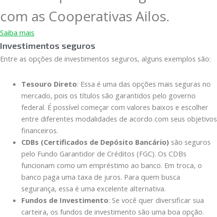
com as Cooperativas Ailos.
Saiba mais
Investimentos seguros
Entre as opções de investimentos seguros, alguns exemplos são:
Tesouro Direto
: Essa é uma das opções mais seguras no
mercado, pois os títulos são garantidos pelo governo
federal. É possível começar com valores baixos e escolher
entre diferentes modalidades de acordo com seus objetivos
financeiros.
CDBs (Certificados de Depósito Bancário)
são seguros
pelo Fundo Garantidor de Créditos (FGC). Os CDBs
funcionam como um empréstimo ao banco. Em troca, o
banco paga uma taxa de juros. Para quem busca
segurança, essa é uma excelente alternativa.
Fundos de Investimento
: Se você quer diversificar sua
carteira, os fundos de investimento são uma boa opção.