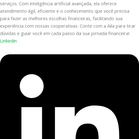
serviços. Com inteligência artificial avançada, ela oferece
atendimento ágil, eficiente e o conhecimento que você precisa
para fazer as melhores escolhas financeiras, facilitando sua
experiência com nossas cooperativas. Conte com a Aila para tirar
dúvidas e guiar você em cada passo da sua jornada financeira!
Linkedin