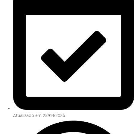
Atualizado em 23/04/2026