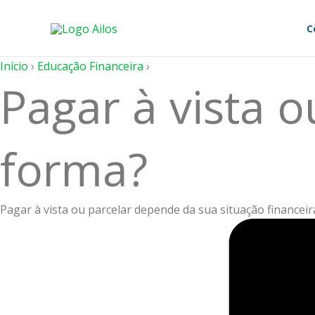
Ir
para
C
o
conteúdo
Início
›
Educação Financeira
›
Pagar à vista o
forma?
Pagar à vista ou parcelar depende da sua situação finance