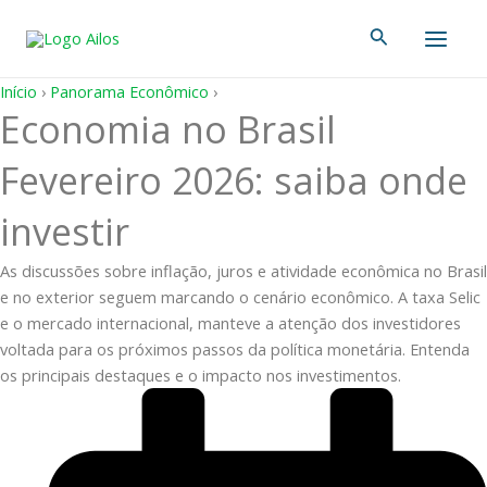
Ir
Main
Pesquisar
para
Men
o
conteúdo
Início
›
Panorama Econômico
›
Economia no Brasil
Fevereiro 2026: saiba onde
investir
As discussões sobre inflação, juros e atividade econômica no Brasil
e no exterior seguem marcando o cenário econômico. A taxa Selic
e o mercado internacional, manteve a atenção dos investidores
voltada para os próximos passos da política monetária. Entenda
os principais destaques e o impacto nos investimentos.