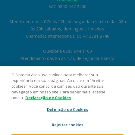
SAC 0800 647 2200
Atendimento das 07h às 22h, de segunda a sexta e das 08h
às 20h sábados, domingos e feriados.
Chamadas internacionais: 55 47 3381 8740
Ouvidoria 0800 644 1100
Atendimento das 8h às 17h, de segunda a sexta
O Sistema Ailos usa cookies para melhorar sua
experiência em suas páginas. Ao clicar em "Aceitar
cookies", você concorda com seu uso durante sua
navegação em nosso site. Para saber mais, acesse
nossa
Declaração de Cookies
Definição de Cookies
Rejeitar cookies
Cooperativa Central de Crédito Ailos - CNPJ 05.463.212/0001-29 Rua
General Osório, 1180, Velha, CEP 89041-002, Blumenau/SC. 2026 Sistema