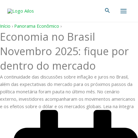
Ir
Main
Pesquisar
para
Men
o
conteúdo
Início
›
Panorama Econômico
›
Economia no Brasil
Novembro 2025: fique por
dentro do mercado
A continuidade das discussões sobre inflação e juros no Brasil,
além das expectativas do mercado para os próximos passos da
política monetária foram pauta no último mês. No cenário
externo, investidores acompanharam os movimentos americanos
e os efeitos sobre o dólar e os mercados globais. Leia na íntegra